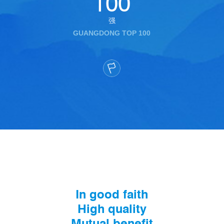
100
强
GUANGDONG TOP 100
In good faith
High quality
Mutual benefit